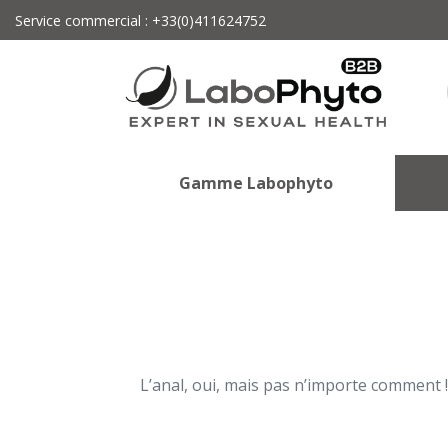
Service commercial : +33(0)411624752
Gamme Labophyto
L’anal, oui, mais pas n’importe comment 