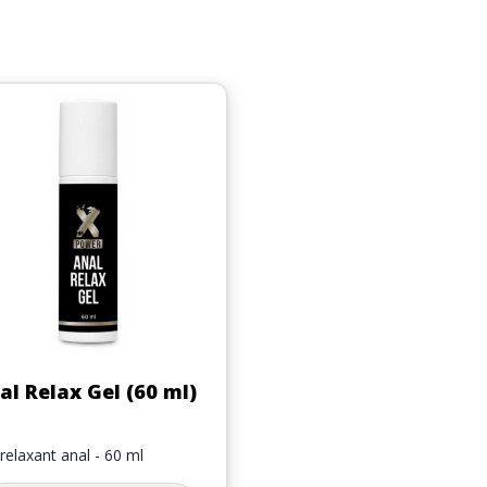
Aperçu rapide

al Relax Gel (60 ml)
 relaxant anal - 60 ml