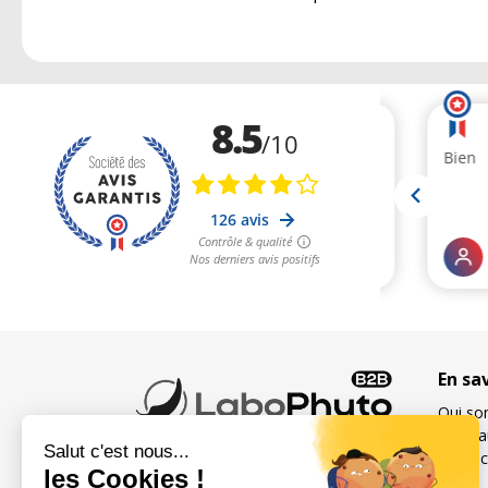
En sa
Qui so
Foire 
Contac
Spécialiste français des