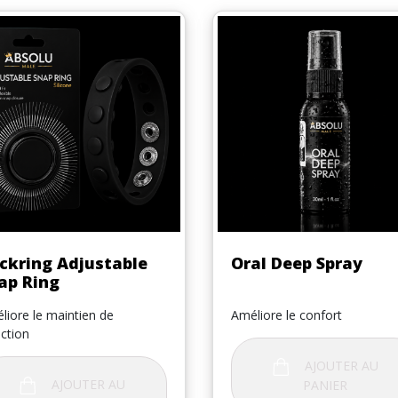
Aperçu rapide
Aperçu rapide


ckring Adjustable
Oral Deep Spray
ap Ring
liore le maintien de
Améliore le confort
ection
AJOUTER AU
AJOUTER AU
PANIER