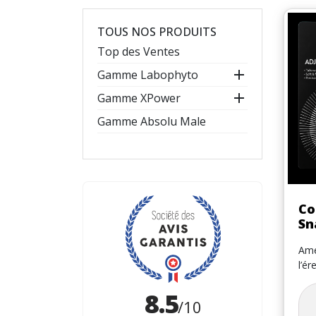
TOUS NOS PRODUITS
Top des Ventes

Gamme Labophyto

Gamme XPower
Gamme Absolu Male
Co
Sn
Amé
l’ér