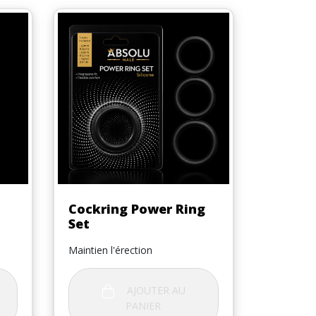
Aperçu rapide

Cockring Power Ring
Set
Maintien l'érection
AJOUTER AU
PANIER