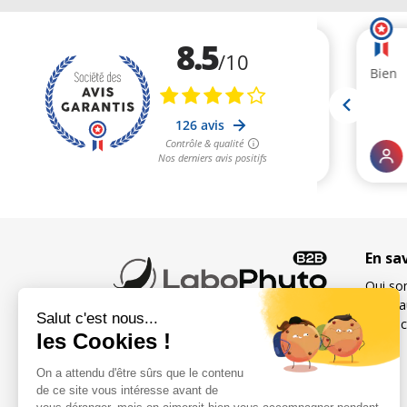
En sa
Qui so
Foire 
Contac
Spécialiste français des
compléments alimentaires
pour la sexualité et la fertilité
de l’homme et de la femme