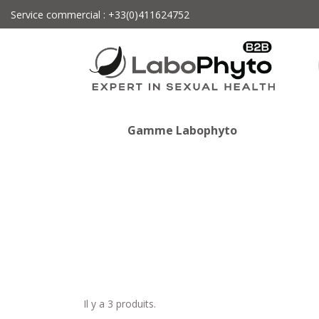
Service commercial : +33(0)411624752
Gamme Labophyto
Il y a 3 produits.